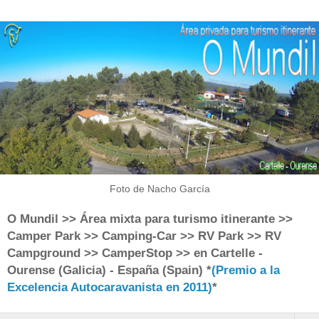
Foto de Nacho García
O Mundil >> Área mixta para turismo itinerante >>
Camper Park >> Camping-Car >> RV Park >> RV
Campground >> CamperStop >> en Cartelle -
Ourense (Galicia) - España (Spain) *
(Premio a la
Excelencia Autocaravanista en 2011)
*