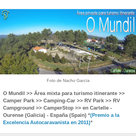
Foto de Nacho García
O Mundil >> Área mixta para turismo itinerante >>
Camper Park >> Camping-Car >> RV Park >> RV
Campground >> CamperStop >> en Cartelle -
Ourense (Galicia) - España (Spain) *
(Premio a la
Excelencia Autocaravanista en 2011)
*