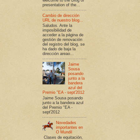
welcome to the Blog of
presentation of the...
Cambio de dirección
URL de nuestro blog...
Saludos. Ante la
imposibilidad de
acceder a la página de
gestión de renovación
del registro del blog, se
ha dado de baja la
dirección areao...
Jaime
Sousa
posando
junto a la
bandera
azul del
Premio "EA - sept'2012
Jaime Sousa posando
junto a la bandera azul
del Premio "EA -
sept'2012
Novedades
importantes en
O Mundil
Clases de equitación,