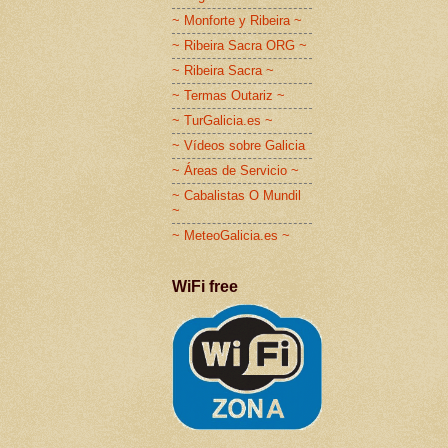
~ Monforte y Ribeira ~
~ Ribeira Sacra ORG ~
~ Ribeira Sacra ~
~ Termas Outariz ~
~ TurGalicia.es ~
~ Vídeos sobre Galicia
~ Áreas de Servicio ~
~ Cabalistas O Mundil
~
~ MeteoGalicia.es ~
WiFi free