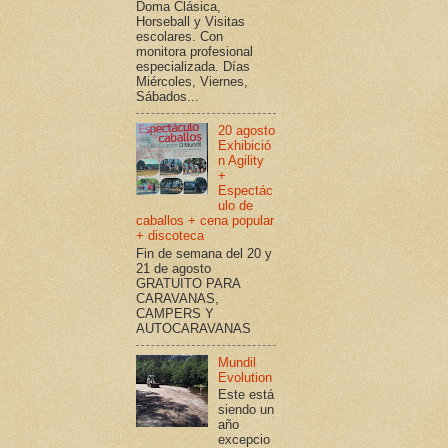
Doma Clásica,
Horseball y Visitas
escolares. Con
monitora profesional
especializada. Días
Miércoles, Viernes,
Sábados...
20 agosto
Exhibició
n Agility
+
Espectác
ulo de
caballos + cena popular
+ discoteca
Fin de semana del 20 y
21 de agosto
GRATUITO PARA
CARAVANAS,
CAMPERS Y
AUTOCARAVANAS
Mundil
Evolution
Este está
siendo un
año
excepcio