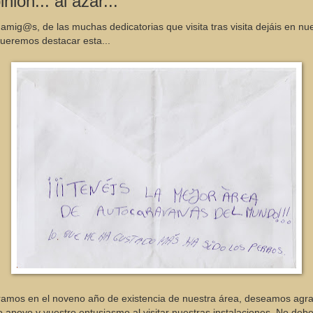
nión... al azar...
mig@s, de las muchas dedicatorias que visita tras visita dejáis en nue
queremos destacar esta...
ramos en el noveno año de existencia de nuestra área, deseamos agr
o apoyo y vuestro entusiasmo al visitar nuestras instalaciones. No deb