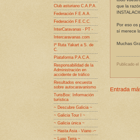
Club asturiano C.A.P.A.
que la razó
INSTALACION
Federación F.E.A.A.
Federación F.E.C.C.
Por eso os 
InterCaravanas - PT -
sí merece l
Intercaravanas.com
Muchas Gra
Iª Ruta Yakart a S. de
C.
Plataforma P.A.C.A.
Publicado el
Responsabilidad de la
Administración en
accidente de tráfico
Resultados encuesta
sobre autocaravanismo
Entrada más
TurisBox: Información
turística
~ Descubre Galicia ~
~ Galicia Tour I ~
~ Galicia única ~
~ Hasta Asia - Viano -~
~ Lugo Terra ~