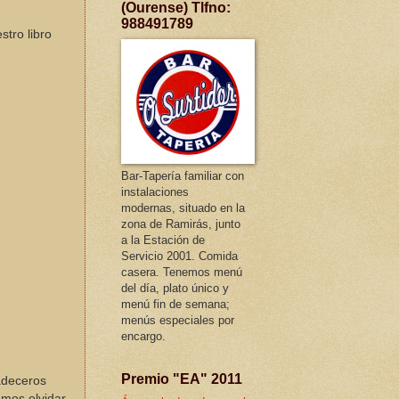
(Ourense) Tlfno:
988491789
stro libro
Bar-Tapería familiar con
instalaciones
modernas, situado en la
zona de Ramirás, junto
a la Estación de
Servicio 2001. Comida
casera. Tenemos menú
del día, plato único y
menú fin de semana;
menús especiales por
encargo.
Premio "EA" 2011
adeceros
emos olvidar