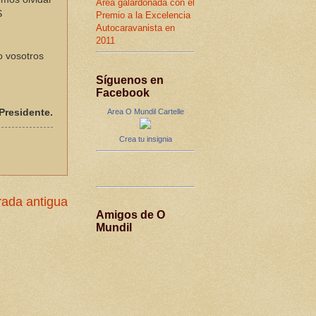
Área galardonada con el
S
Premio a la Excelencia
Autocaravanista en
2011
o vosotros
Síguenos en
Facebook
Presidente.
Area O Mundil Cartelle
Crea tu insignia
rada antigua
Amigos de O
Mundil