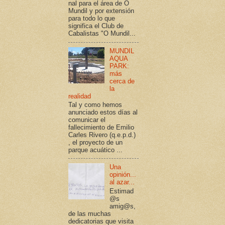
nal para el área de O
Mundil y por extensión
para todo lo que
significa el Club de
Cabalistas "O Mundil...
MUNDIL
AQUA
PARK:
más
cerca de
la
realidad
Tal y como hemos
anunciado estos días al
comunicar el
fallecimiento de Emilio
Carles Rivero (q.e.p.d.)
, el proyecto de un
parque acuático ...
Una
opinión...
al azar...
Estimad
@s
amig@s,
de las muchas
dedicatorias que visita