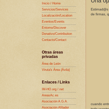
Una opi
Inicio / Home
Estimad@s a
Servicios/Services
de firmas, 
Localización/Location
Eventos/Events
Entorno/Discover
Donativo/Contribution
Contacto/Contact
Otras áreas
privadas
Área de León
Viruta's Área (Ávila)
Enlaces / Links
IM-HO.org /.net
AreasAc.es
Asociación A.G.A.
cuando ent
Asociación Afilador
todo vuestr